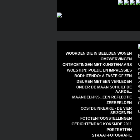
WOORDEN DIE IN BEELDEN WONEN
K
OMZWERVINGEN
O
ONTMOETINGEN MET KUNSTENAARS
w
WOESTIJN: POEZIE EN IMPRESSIES
p
BODHIZENDO: A TASTE OF ZEN
s
DEUREN MET EEN VERLEDEN
z
e
ONDER DE MAAN SCHUILT DE
d
AARDE...
MAANDELIJKS...EEN REFLECTIE
T
ZEEBEELDEN
F
OOSTDUINKERKE - DE VIER
D
SEIZOENEN
FOTOTENTOONSTELLINGEN
GEDICHTENDAG KOKSIJDE 2011
PORTRETTEN
STRAAT-FOTOGRAFIE