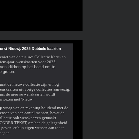
erst-Nieuwj. 2025 Dubbele kaarten
eniet van de nieuwe Collectie Kerst- en
ieuwjaar -wenskaarten voor 2025
ven klikken op het beeld om te
ergroten.
aast de nieuwe collectie zijn er nog
enskaarten uit vorige collecties aanwezig.
aar de nieuwe wenskaarten wordt
erwezen met 'Nieuw'
p vraag van en rekening houdend met de
ensen van een aantal mensen, bevat de
ollectie ook wenskaarten gemaakt
ONDER TEKST, om hen de gelegenheid
e geven er hun eigen wensen aan toe te
oegen.