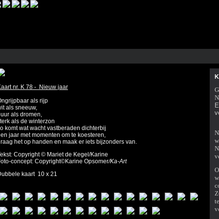
K
aart nr. K 78 - Nieuw jaar
G
N
ngrijpbaar als rijp
E
it als sneeuw,
v
uur als dromen,
terk als de winterzon
o komt wat wacht vastberaden dichterbij
N
en jaar met momenten om te koesteren,
w
raag het op handen en maak er iets bijzonders van.
N
ekst: Copyright © Mariet de Kegel/Karine
v
oto-concept: Copyright©Karine Opsomer
/Ka-Art
O
ubbele kaart 10 x 21
w
c
Z
t
v