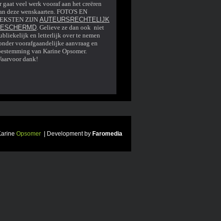
r gaat veel werk vooraf aan het creëren
an deze wenskaarten. FOTO'S EN
EKSTEN ZIJN
AUTEURSRECHTELIJK
BESCHERMD
. Gelieve ze dan ook niet
ubliekelijk en letterlijk over te nemen
onder voorafgaandelijke aanvraag en
oestemming van Karine Opsomer.
aarvoor dank!
Karine
Opsomer
| Development by
Faromedia