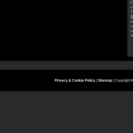
E
v
T
p
z
t
W
Privacy & Cookie Policy
|
Sitemap
| Copyright 