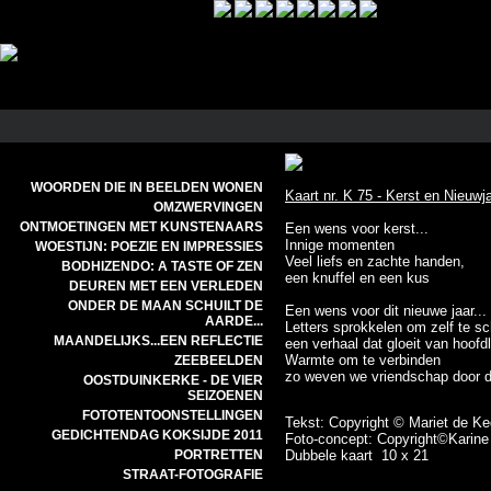
WOORDEN DIE IN BEELDEN WONEN
Kaart nr. K 75 - Kerst en Nieuwj
OMZWERVINGEN
ONTMOETINGEN MET KUNSTENAARS
Een wens voor kerst...
Innige momenten
WOESTIJN: POEZIE EN IMPRESSIES
Veel liefs en zachte handen,
BODHIZENDO: A TASTE OF ZEN
een knuffel en een kus
DEUREN MET EEN VERLEDEN
ONDER DE MAAN SCHUILT DE
Een wens voor dit nieuwe jaar...
AARDE...
Letters sprokkelen om zelf te sc
MAANDELIJKS...EEN REFLECTIE
een verhaal dat gloeit van hoofdl
Warmte om te verbinden
ZEEBEELDEN
zo weven we vriendschap door de
OOSTDUINKERKE - DE VIER
SEIZOENEN
FOTOTENTOONSTELLINGEN
Tekst: Copyright © Mariet de K
GEDICHTENDAG KOKSIJDE 2011
Foto-concept: Copyright©Karin
PORTRETTEN
Dubbele kaart 10 x 21
STRAAT-FOTOGRAFIE